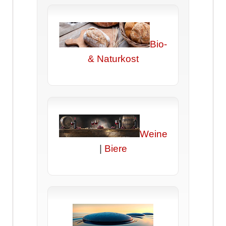
Bio-
& Naturkost
Weine
|
Biere