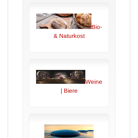
Bio-
& Naturkost
Weine
|
Biere