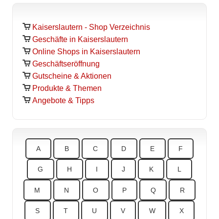
Kaiserslautern - Shop Verzeichnis
Geschäfte in
Kaiserslautern
Online Shops in
Kaiserslautern
Geschäftseröffnung
Gutscheine & Aktionen
Produkte & Themen
Angebote & Tipps
A
B
C
D
E
F
G
H
I
J
K
L
M
N
O
P
Q
R
S
T
U
V
W
X