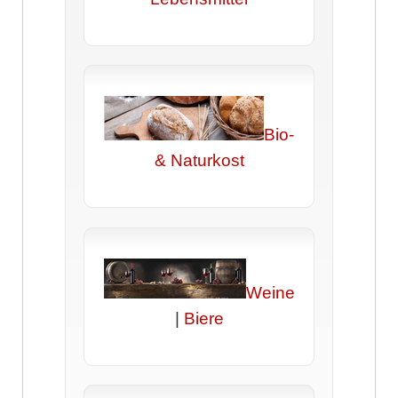
Bio-
& Naturkost
Weine
|
Biere