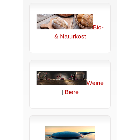
Bio-
& Naturkost
Weine
|
Biere