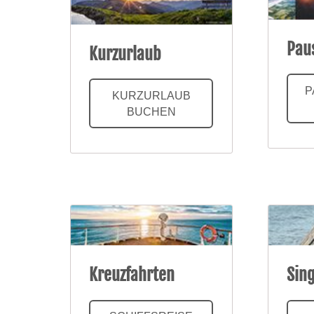
Pau
Kurzurlaub
P
KURZURLAUB
BUCHEN
Kreuzfahrten
Sin