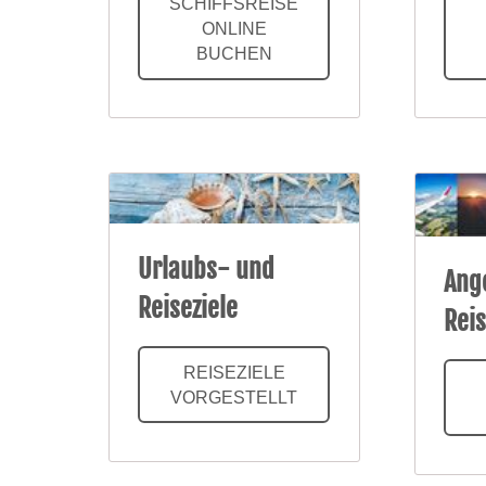
SCHIFFSREISE
ONLINE
BUCHEN
Urlaubs- und
Ang
Reiseziele
Rei
REISEZIELE
VORGESTELLT