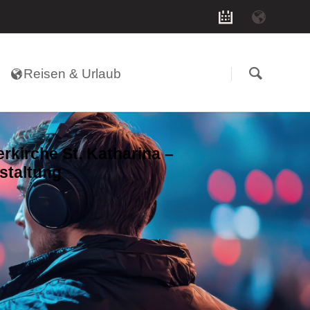
Navigation
überspringen
Reisen & Urlaub
erkirche St. Katharina –
staltung