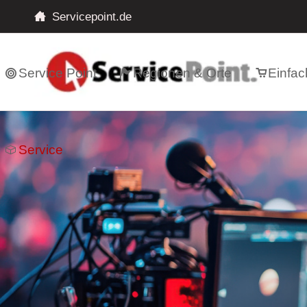
Servicepoint.de
Service Point
Regionen & Orte
Einfac
Service