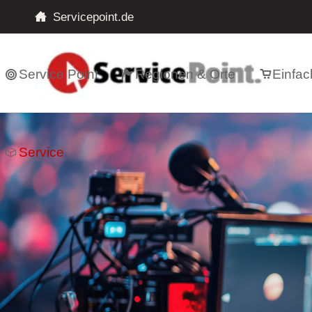
Servicepoint.de
Service Point
Regionen & Orte
Einfac
Service