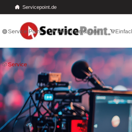
Servicepoint.de
Service Point
Regionen & Orte
Einfac
Service