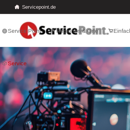
Servicepoint.de
Service Point
Regionen & Orte
Einfac
Service