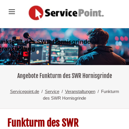
unkturm des SWR Hornisgrinde –
eranstaltung
Angebote Funkturm des SWR Hornisgrinde
Servicepoint.de
Service
Veranstaltungen
Funkturm
des SWR Hornisgrinde
Funkturm des SWR