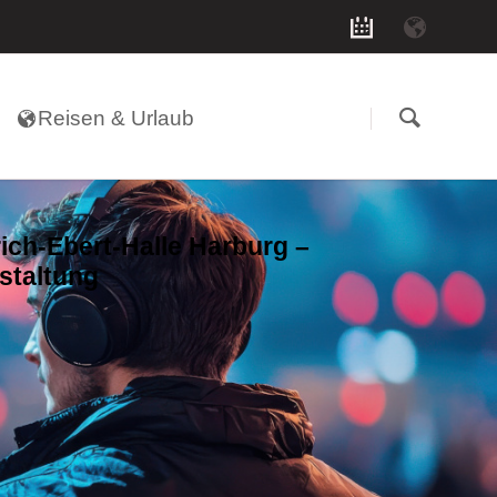
Navigation
überspringen
Reisen & Urlaub
rich-Ebert-Halle Harburg –
staltung