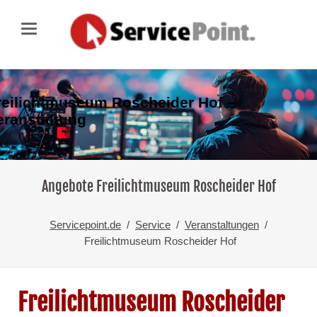
reilichtmuseum Roscheider Hof –
eranstaltung
Angebote Freilichtmuseum Roscheider Hof
Servicepoint.de
Service
Veranstaltungen
Freilichtmuseum Roscheider Hof
Freilichtmuseum Roscheider