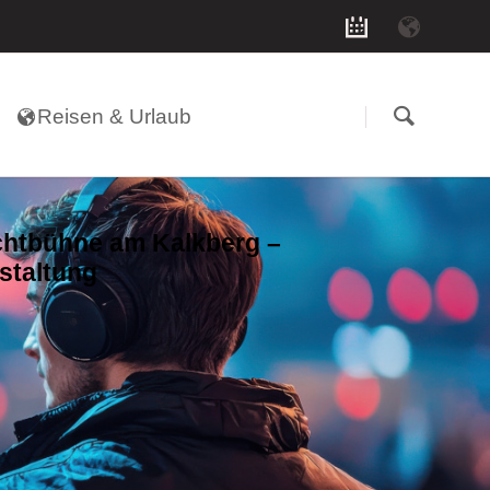
Navigation
überspringen
Reisen & Urlaub
ichtbühne am Kalkberg –
staltung