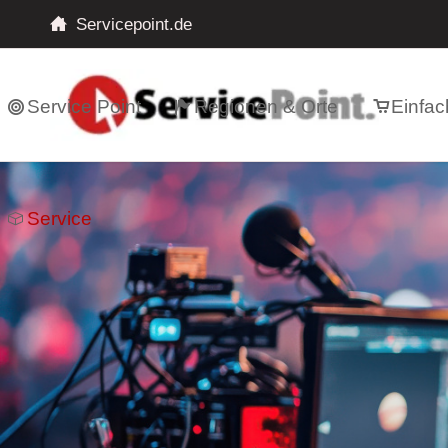
Servicepoint.de
Service Point
Regionen & Orte
Einfac
Service