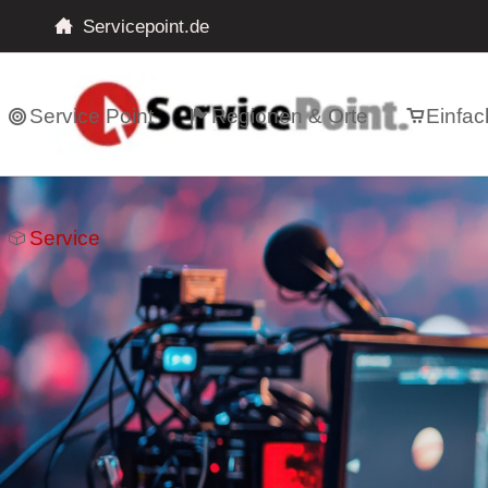
Servicepoint.de
Service Point
Regionen & Orte
Einfac
Service