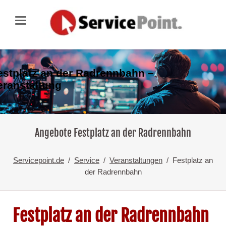
estplatz an der Radrennbahn –
eranstaltung
Angebote Festplatz an der Radrennbahn
Servicepoint.de
Service
Veranstaltungen
Festplatz an
der Radrennbahn
Festplatz an der Radrennbahn