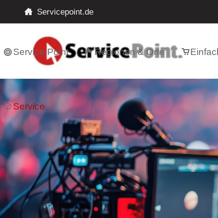
Servicepoint.de
Service Point
Regionen & Orte
Einfac
Service