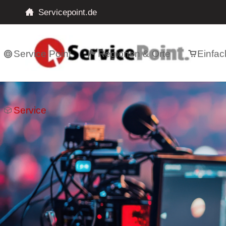
Servicepoint.de
Service Point
Regionen & Orte
Einfac
Service