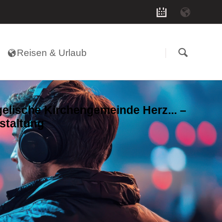
Navigation
überspringen
Reisen & Urlaub
elische Kirchengemeinde Herz... –
staltung