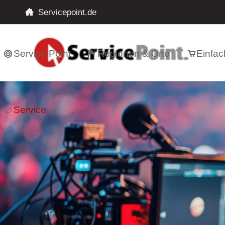
Servicepoint.de
Service Point
Regionen & Orte
Einfac
Service