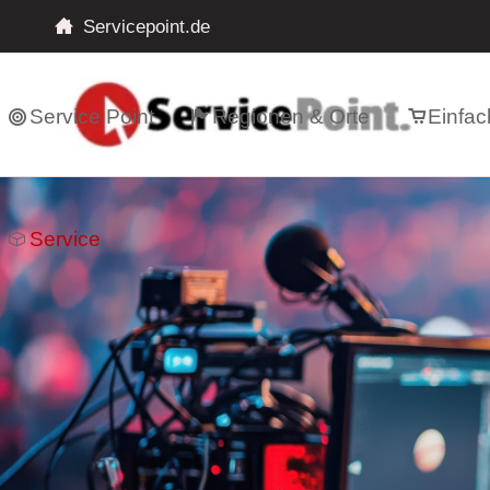
Servicepoint.de
Service Point
Regionen & Orte
Einfac
Service