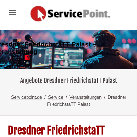
resdner FriedrichstaTT Palast –
eranstaltung
Angebote Dresdner FriedrichstaTT Palast
Servicepoint.de
Service
Veranstaltungen
Dresdner
FriedrichstaTT Palast
Dresdner FriedrichstaTT