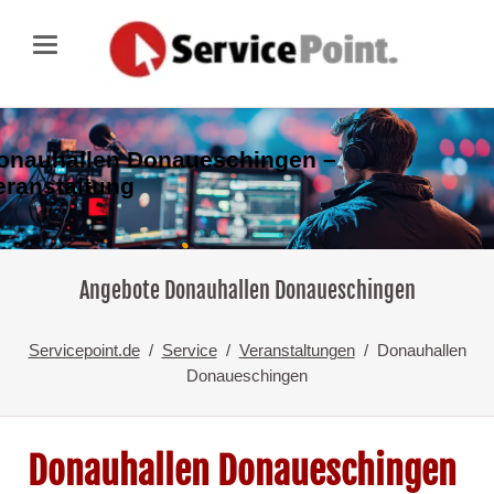
onauhallen Donaueschingen –
eranstaltung
Angebote Donauhallen Donaueschingen
Servicepoint.de
Service
Veranstaltungen
Donauhallen
Donaueschingen
Donauhallen Donaueschingen