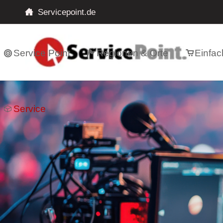
Servicepoint.de
Service Point
Regionen & Orte
Einfac
Service