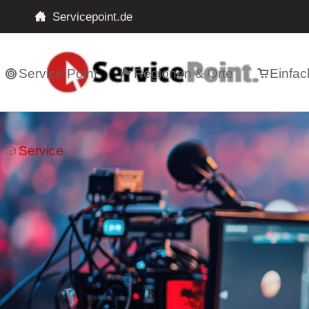
Servicepoint.de
Service Point
Regionen & Orte
Einfac
Service