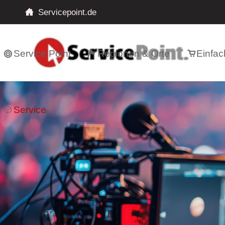
Servicepoint.de
Service Point
Regionen & Orte
Einfac
Service