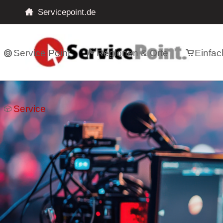
Servicepoint.de
Service Point
Regionen & Orte
Einfac
Service