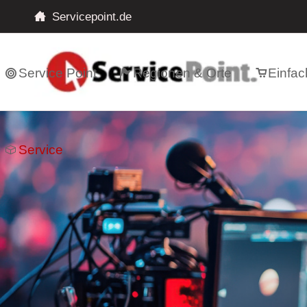
Servicepoint.de
Service Point
Regionen & Orte
Einfac
Service