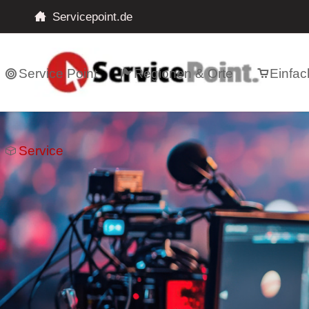
Servicepoint.de
Service Point
Regionen & Orte
Einfac
Service