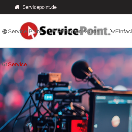
Servicepoint.de
Service Point
Regionen & Orte
Einfac
Service