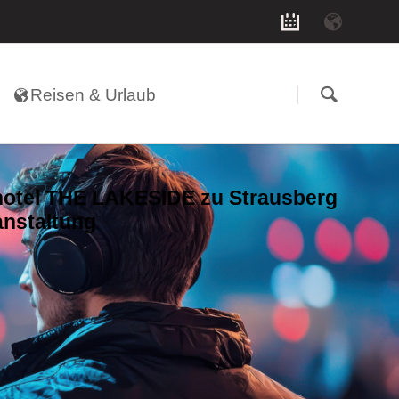
Navigation
überspringen
Reisen & Urlaub
otel THE LAKESIDE zu Strausberg
anstaltung