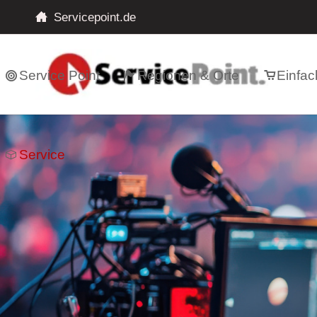
Servicepoint.de
Service Point
Regionen & Orte
Einfac
Service