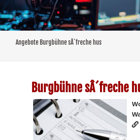
Angebote Burgbühne sÂ´freche hus
Burgbühne sÂ´freche h
W
Wa