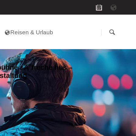
Navigation
überspringen
Reisen & Urlaub
ühne sÂ´freche hus –
staltung