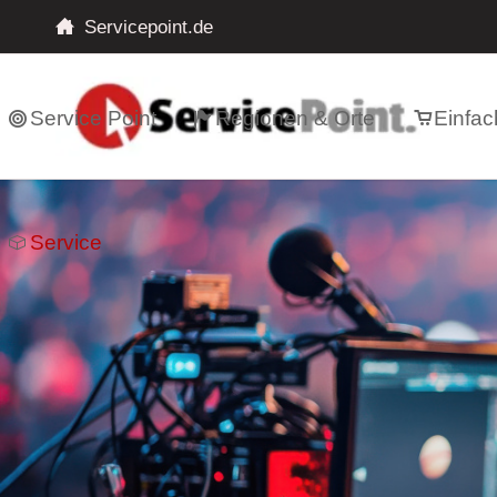
Servicepoint.de
Service Point
Regionen & Orte
Einfac
Service