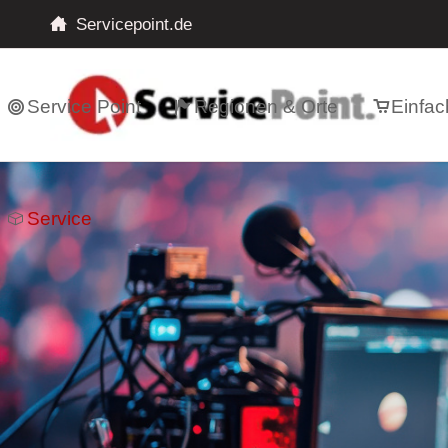
Servicepoint.de
Service Point
Regionen & Orte
Einfac
Service