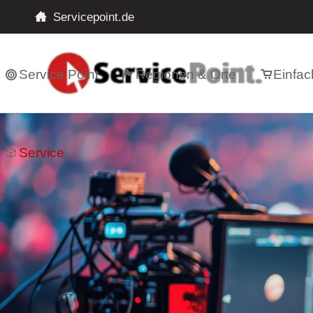
Servicepoint.de
Service Point
Regionen & Orte
Einfac
Service