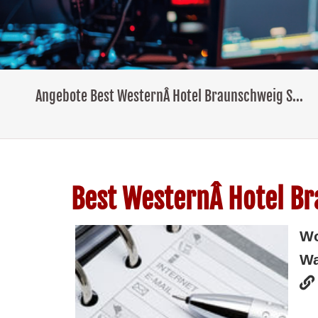
Angebote Best WesternÂ Hotel Braunschweig S...
Best WesternÂ Hotel Br
W
Wa