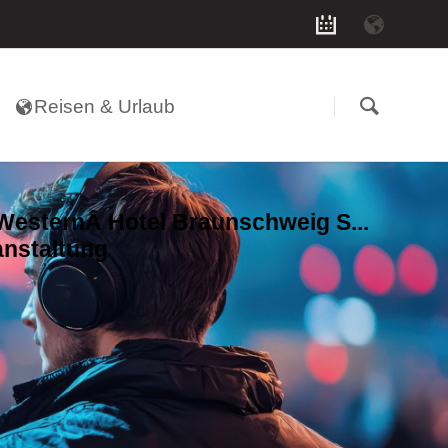
Navigation
überspringen
Reisen & Urlaub
WesternÂ Hotel Braunschweig S...
anstaltung