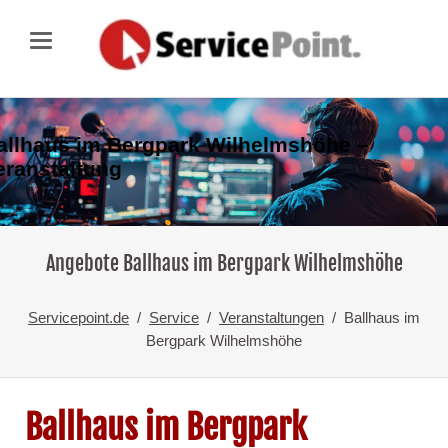
allhaus im Bergpark Wilhelmshöhe –
eranstaltung
Angebote Ballhaus im Bergpark Wilhelmshöhe
Servicepoint.de
Service
Veranstaltungen
Ballhaus im
Bergpark Wilhelmshöhe
Ballhaus im Bergpark