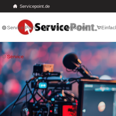
Servicepoint.de
Service Point
Regionen & Orte
Einfac
Service