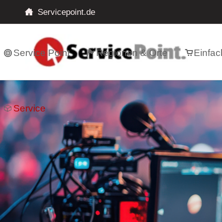
Servicepoint.de
Service Point
Regionen & Orte
Einfac
Service