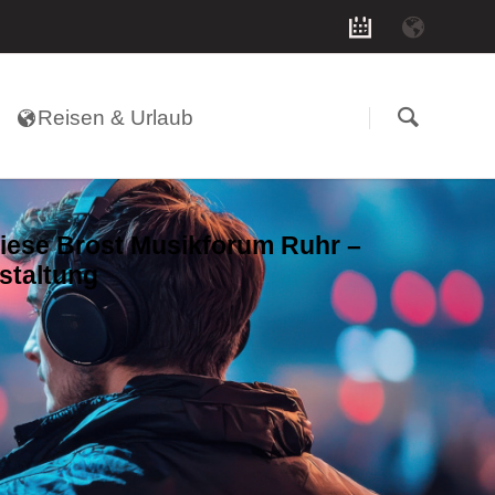
Navigation
überspringen
Reisen & Urlaub
iese Brost Musikforum Ruhr –
staltung