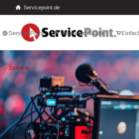
Servicepoint.de
Service Point
Regionen & Orte
Einfac
Service