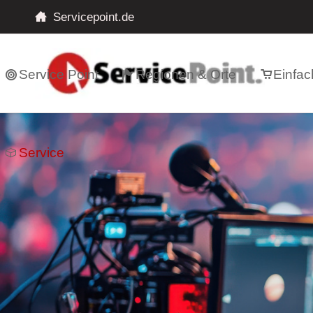
Servicepoint.de
Service Point
Regionen & Orte
Einfac
Service