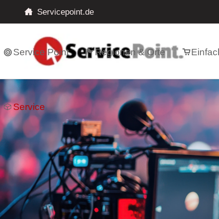
Servicepoint.de
Service Point
Regionen & Orte
Einfac
Service