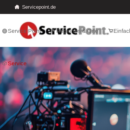
Servicepoint.de
Service Point
Regionen & Orte
Einfac
Service