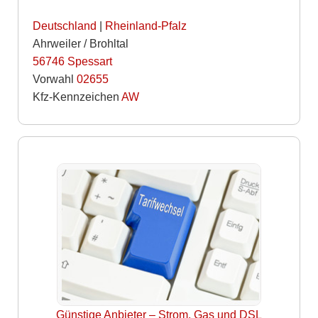
Deutschland
|
Rheinland-Pfalz
Ahrweiler / Brohltal
56746
Spessart
Vorwahl
02655
Kfz-Kennzeichen
AW
Günstige Anbieter – Strom, Gas und DSL