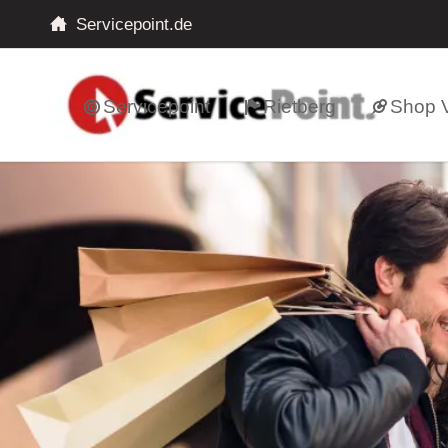
Servicepoint.de
Servicepoint
Rietberg
Shop V