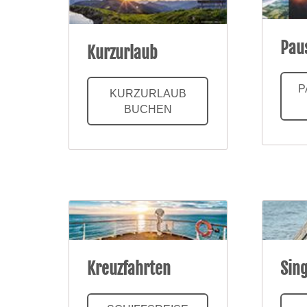
Pau
Kurzurlaub
P
KURZURLAUB
BUCHEN
Kreuzfahrten
Sin