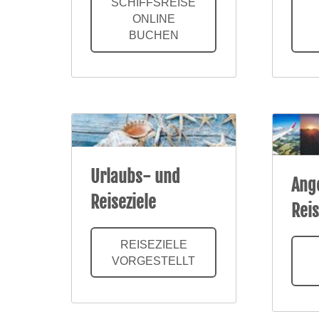
SCHIFFSREISE
ONLINE
BUCHEN
Urlaubs- und
Ang
Reiseziele
Rei
REISEZIELE
VORGESTELLT