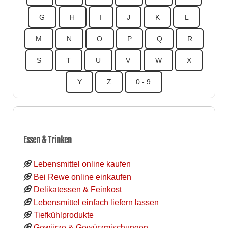
G
H
I
J
K
L
M
N
O
P
Q
R
S
T
U
V
W
X
Y
Z
0 - 9
Essen & Trinken
Lebensmittel online kaufen
Bei Rewe online einkaufen
Delikatessen & Feinkost
Lebensmittel einfach liefern lassen
Tiefkühlprodukte
Gewürze & Gewürzmischungen