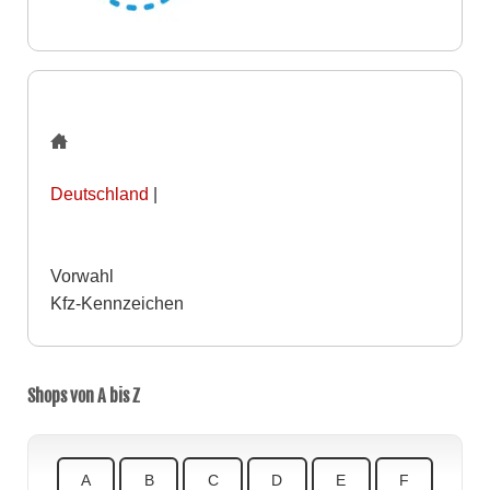
Deutschland
|
Vorwahl
Kfz-Kennzeichen
Shops von A bis Z
A
B
C
D
E
F