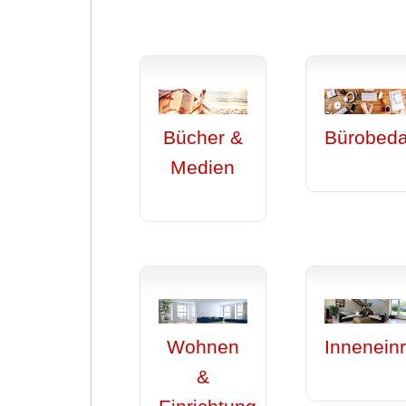
Bücher &
Bürobeda
Medien
Wohnen
Inneneinr
&