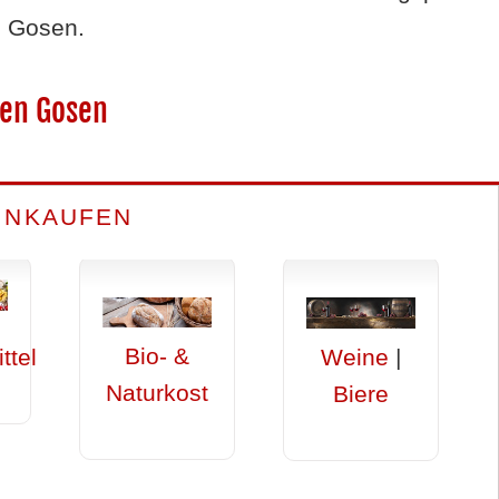
 Gosen.
sen Gosen
INKAUFEN
Bio- &
ttel
Weine
|
Naturkost
Biere