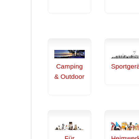
Camping
Sportger
& Outdoor
Für
Heimwer