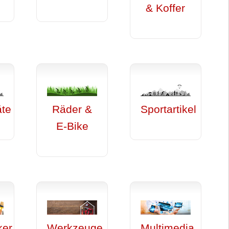
& Koffer
äte
Räder &
Sportartikel
E-Bike
ker
Werkzeuge
Multimedia