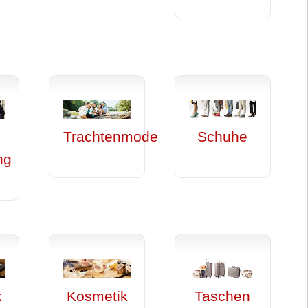
Trachtenmode
Schuhe
ng
k
Kosmetik
Taschen