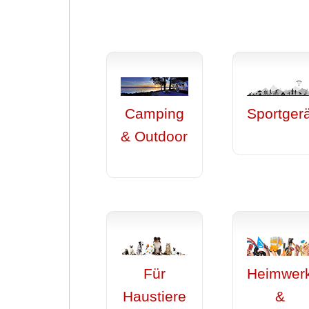
Camping
Sportger
& Outdoor
Für
Heimwer
Haustiere
&