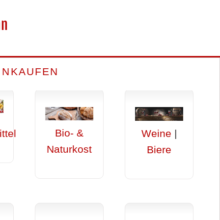
nn
INKAUFEN
Bio- &
ttel
Weine
|
Naturkost
Biere