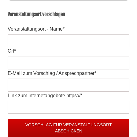
Veranstaltungsort vorschlagen
Pflichtfeld
Veranstaltungsort - Name
*
Pflichtfeld
Ort
*
Pflichtfeld
E-Mail zum Vorschlag / Ansprechpartner
*
Pflichtfeld
Link zum Internetangebote https://
*
VORSCHLAG FÜR VERANSTALTUNGSORT
ABSCHICKEN