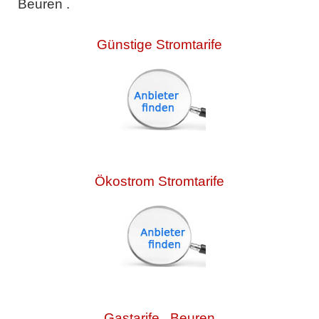
Beuren .
Günstige Stromtarife
Ökostrom Stromtarife
Gastarife Beuren