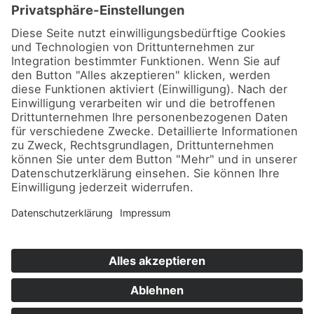
Lerchenrain 8A, 04277 Leipzig
0341-877 16 11
0341-877 16 12
info@onlineagentur-mueller.de
www.onlineagentur-mueller.de
2026 |
Online Agentur
|
Sitemap
|
Servicepoint
Navigation
Kontakt
Datenschutz
Impressum
überspringen